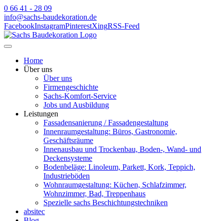
0 66 41 - 28 09
info@sachs-baudekoration.de
Facebook
Instagram
Pinterest
Xing
RSS-Feed
Home
Über uns
Über uns
Firmengeschichte
Sachs-Komfort-Service
Jobs und Ausbildung
Leistungen
Fassadensanierung / Fassadengestaltung
Innenraumgestaltung: Büros, Gastronomie,
Geschäftsräume
Innenausbau und Trockenbau, Boden-, Wand- und
Deckensysteme
Bodenbeläge: Linoleum, Parkett, Kork, Teppich,
Industrieböden
Wohnraumgestaltung: Küchen, Schlafzimmer,
Wohnzimmer, Bad, Treppenhaus
Spezielle sachs Beschichtungstechniken
absitec
Blog