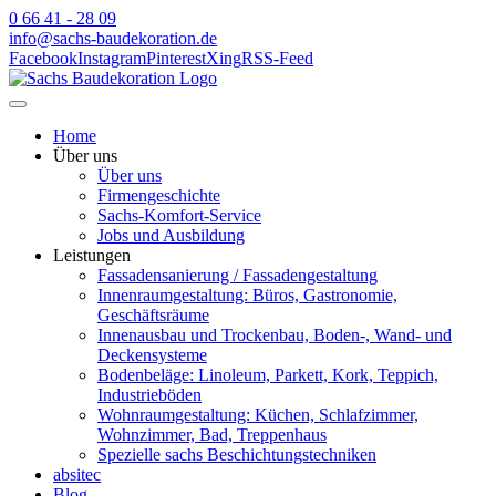
0 66 41 - 28 09
info@sachs-baudekoration.de
Facebook
Instagram
Pinterest
Xing
RSS-Feed
Home
Über uns
Über uns
Firmengeschichte
Sachs-Komfort-Service
Jobs und Ausbildung
Leistungen
Fassadensanierung / Fassadengestaltung
Innenraumgestaltung: Büros, Gastronomie,
Geschäftsräume
Innenausbau und Trockenbau, Boden-, Wand- und
Deckensysteme
Bodenbeläge: Linoleum, Parkett, Kork, Teppich,
Industrieböden
Wohnraumgestaltung: Küchen, Schlafzimmer,
Wohnzimmer, Bad, Treppenhaus
Spezielle sachs Beschichtungstechniken
absitec
Blog