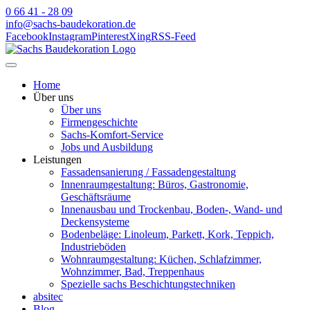
0 66 41 - 28 09
info@sachs-baudekoration.de
Facebook
Instagram
Pinterest
Xing
RSS-Feed
Home
Über uns
Über uns
Firmengeschichte
Sachs-Komfort-Service
Jobs und Ausbildung
Leistungen
Fassadensanierung / Fassadengestaltung
Innenraumgestaltung: Büros, Gastronomie,
Geschäftsräume
Innenausbau und Trockenbau, Boden-, Wand- und
Deckensysteme
Bodenbeläge: Linoleum, Parkett, Kork, Teppich,
Industrieböden
Wohnraumgestaltung: Küchen, Schlafzimmer,
Wohnzimmer, Bad, Treppenhaus
Spezielle sachs Beschichtungstechniken
absitec
Blog