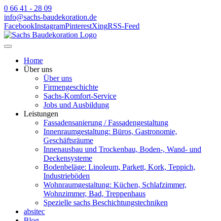
0 66 41 - 28 09
info@sachs-baudekoration.de
Facebook
Instagram
Pinterest
Xing
RSS-Feed
Home
Über uns
Über uns
Firmengeschichte
Sachs-Komfort-Service
Jobs und Ausbildung
Leistungen
Fassadensanierung / Fassadengestaltung
Innenraumgestaltung: Büros, Gastronomie,
Geschäftsräume
Innenausbau und Trockenbau, Boden-, Wand- und
Deckensysteme
Bodenbeläge: Linoleum, Parkett, Kork, Teppich,
Industrieböden
Wohnraumgestaltung: Küchen, Schlafzimmer,
Wohnzimmer, Bad, Treppenhaus
Spezielle sachs Beschichtungstechniken
absitec
Blog