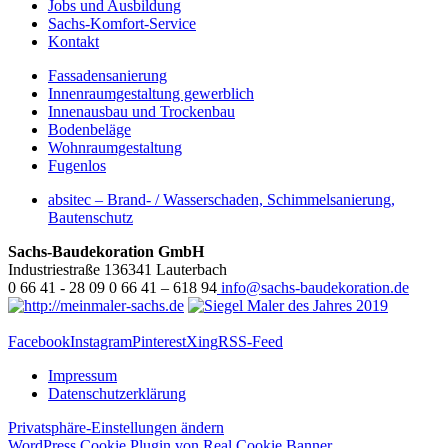
Jobs und Ausbildung
Sachs-Komfort-Service
Kontakt
Fassadensanierung
Innenraumgestaltung gewerblich
Innenausbau und Trockenbau
Bodenbeläge
Wohnraumgestaltung
Fugenlos
absitec – Brand- / Wasserschaden, Schimmelsanierung,
Bautenschutz
Sachs-Baudekoration GmbH
Industriestraße 1
36341
Lauterbach
0 66 41 - 28 09
0 66 41 – 618 94
info@sachs-baudekoration.de
Facebook
Instagram
Pinterest
Xing
RSS-Feed
Impressum
Datenschutzerklärung
Privatsphäre-Einstellungen ändern
WordPress Cookie Plugin von Real Cookie Banner