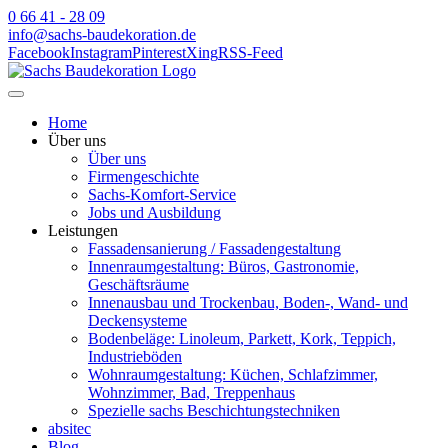
0 66 41 - 28 09
info@sachs-baudekoration.de
Facebook
Instagram
Pinterest
Xing
RSS-Feed
Home
Über uns
Über uns
Firmengeschichte
Sachs-Komfort-Service
Jobs und Ausbildung
Leistungen
Fassadensanierung / Fassadengestaltung
Innenraumgestaltung: Büros, Gastronomie,
Geschäftsräume
Innenausbau und Trockenbau, Boden-, Wand- und
Deckensysteme
Bodenbeläge: Linoleum, Parkett, Kork, Teppich,
Industrieböden
Wohnraumgestaltung: Küchen, Schlafzimmer,
Wohnzimmer, Bad, Treppenhaus
Spezielle sachs Beschichtungstechniken
absitec
Blog