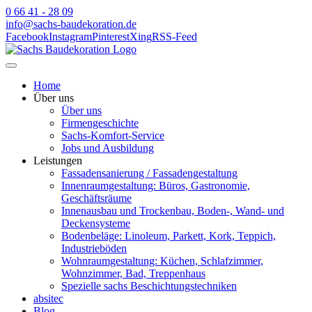
0 66 41 - 28 09
info@sachs-baudekoration.de
Facebook
Instagram
Pinterest
Xing
RSS-Feed
Home
Über uns
Über uns
Firmengeschichte
Sachs-Komfort-Service
Jobs und Ausbildung
Leistungen
Fassadensanierung / Fassadengestaltung
Innenraumgestaltung: Büros, Gastronomie,
Geschäftsräume
Innenausbau und Trockenbau, Boden-, Wand- und
Deckensysteme
Bodenbeläge: Linoleum, Parkett, Kork, Teppich,
Industrieböden
Wohnraumgestaltung: Küchen, Schlafzimmer,
Wohnzimmer, Bad, Treppenhaus
Spezielle sachs Beschichtungstechniken
absitec
Blog