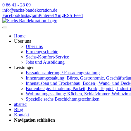
0 66 41 - 28 09
info@sachs-baudekoration.de
Facebook
Instagram
Pinterest
Xing
RSS-Feed
Home
Über uns
Über uns
Firmengeschichte
Sachs-Komfort-Service
Jobs und Ausbildung
Leistungen
Fassadensanierung / Fassadengestaltung
Innenraumgestaltung: Büros, Gastronomie, Geschäftsrä
Innenausbau und Trockenbau, Boden-, Wand- und Deck
Bodenbeläge: Linoleum, Parkett, Kork, Teppich, Industr
Wohnraumgestaltung: Küchen, Schlafzimmer, Wohnzimm
Spezielle sachs Beschichtungstechniken
absitec
Blog
Kontakt
Navigation schließen