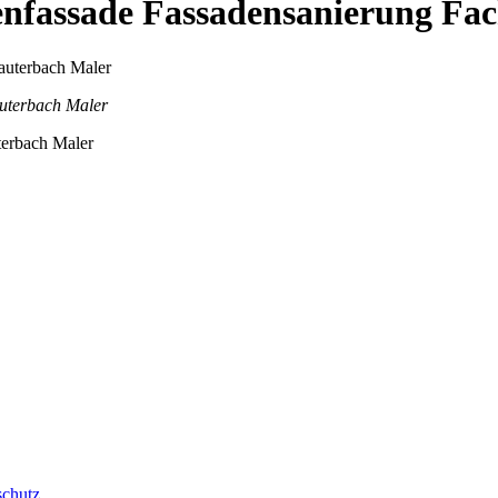
senfassade Fassadensanierung F
uterbach Maler
terbach Maler
schutz