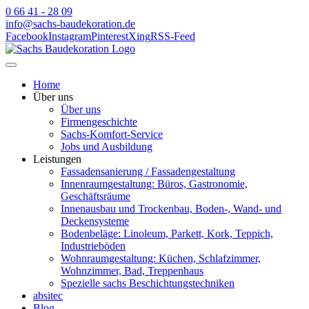
0 66 41 - 28 09
info@sachs-baudekoration.de
Facebook
Instagram
Pinterest
Xing
RSS-Feed
Home
Über uns
Über uns
Firmengeschichte
Sachs-Komfort-Service
Jobs und Ausbildung
Leistungen
Fassadensanierung / Fassadengestaltung
Innenraumgestaltung: Büros, Gastronomie,
Geschäftsräume
Innenausbau und Trockenbau, Boden-, Wand- und
Deckensysteme
Bodenbeläge: Linoleum, Parkett, Kork, Teppich,
Industrieböden
Wohnraumgestaltung: Küchen, Schlafzimmer,
Wohnzimmer, Bad, Treppenhaus
Spezielle sachs Beschichtungstechniken
absitec
Blog