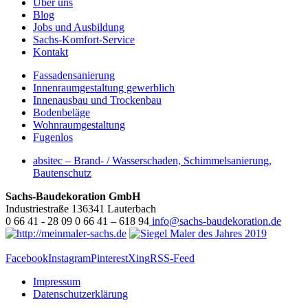
Über uns
Blog
Jobs und Ausbildung
Sachs-Komfort-Service
Kontakt
Fassadensanierung
Innenraumgestaltung gewerblich
Innenausbau und Trockenbau
Bodenbeläge
Wohnraumgestaltung
Fugenlos
absitec – Brand- / Wasserschaden, Schimmelsanierung,
Bautenschutz
Sachs-Baudekoration GmbH
Industriestraße 1
36341
Lauterbach
0 66 41 - 28 09
0 66 41 – 618 94
info@sachs-baudekoration.de
Facebook
Instagram
Pinterest
Xing
RSS-Feed
Impressum
Datenschutzerklärung