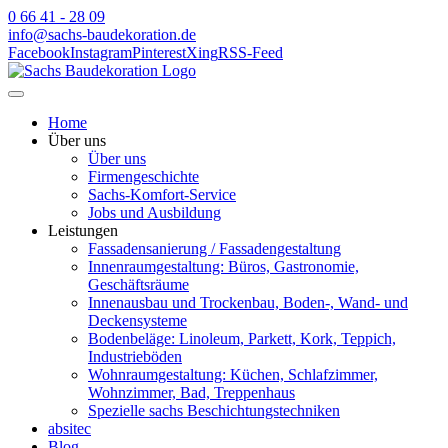
0 66 41 - 28 09
info@sachs-baudekoration.de
Facebook
Instagram
Pinterest
Xing
RSS-Feed
Home
Über uns
Über uns
Firmengeschichte
Sachs-Komfort-Service
Jobs und Ausbildung
Leistungen
Fassadensanierung / Fassadengestaltung
Innenraumgestaltung: Büros, Gastronomie,
Geschäftsräume
Innenausbau und Trockenbau, Boden-, Wand- und
Deckensysteme
Bodenbeläge: Linoleum, Parkett, Kork, Teppich,
Industrieböden
Wohnraumgestaltung: Küchen, Schlafzimmer,
Wohnzimmer, Bad, Treppenhaus
Spezielle sachs Beschichtungstechniken
absitec
Blog