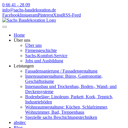
0 66 41 - 28 09
info@sachs-baudekoration.de
Facebook
Instagram
Pinterest
Xing
RSS-Feed
Home
Über uns
Über uns
Firmengeschichte
Sachs-Komfort-Service
Jobs und Ausbildung
Leistungen
Fassadensanierung / Fassadengestaltung
Innenraumgestaltung: Büros, Gastronomie,
Geschäftsräume
Innenausbau und Trockenbau, Boden-, Wand- und
Deckensysteme
Bodenbeläge: Linoleum, Parkett, Kork, Teppich,
Industrieböden
Wohnraumgestaltung: Küchen, Schlafzimmer,
Wohnzimmer, Bad, Treppenhaus
Spezielle sachs Beschichtungstechniken
absitec
Blog