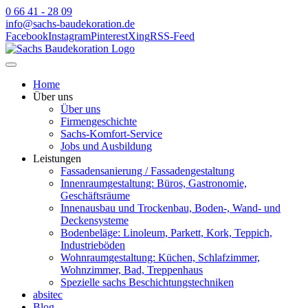
0 66 41 - 28 09
info@sachs-baudekoration.de
Facebook
Instagram
Pinterest
Xing
RSS-Feed
Home
Über uns
Über uns
Firmengeschichte
Sachs-Komfort-Service
Jobs und Ausbildung
Leistungen
Fassadensanierung / Fassadengestaltung
Innenraumgestaltung: Büros, Gastronomie,
Geschäftsräume
Innenausbau und Trockenbau, Boden-, Wand- und
Deckensysteme
Bodenbeläge: Linoleum, Parkett, Kork, Teppich,
Industrieböden
Wohnraumgestaltung: Küchen, Schlafzimmer,
Wohnzimmer, Bad, Treppenhaus
Spezielle sachs Beschichtungstechniken
absitec
Blog