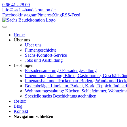
0 66 41 - 28 09
info@sachs-baudekoration.de
Facebook
Instagram
Pinterest
Xing
RSS-Feed
Home
Über uns
Über uns
Firmengeschichte
Sachs-Komfort-Service
Jobs und Ausbildung
Leistungen
Fassadensanierung / Fassadengestaltung
Innenraumgestaltung: Büros, Gastronomie, Geschäftsrä
Innenausbau und Trockenbau, Boden-, Wand- und Deck
Bodenbeläge: Linoleum, Parkett, Kork, Teppich, Industr
Wohnraumgestaltung: Küchen, Schlafzimmer, Wohnzimm
Spezielle sachs Beschichtungstechniken
absitec
Blog
Kontakt
Navigation schließen