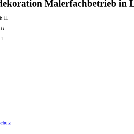
ekoration Malerfachbetrieb in 
 11
11
schutz